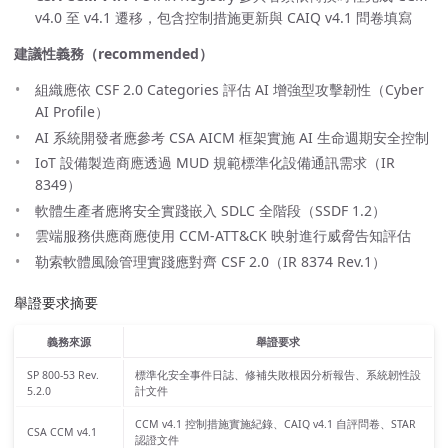
v4.0 至 v4.1 遷移，包含控制措施更新與 CAIQ v4.1 問卷填寫
建議性義務（recommended）
組織應依 CSF 2.0 Categories 評估 AI 增強型攻擊韌性（Cyber
AI Profile）
AI 系統開發者應參考 CSA AICM 框架實施 AI 生命週期安全控制
IoT 設備製造商應透過 MUD 規範標準化設備通訊需求（IR
8349）
軟體生產者應將安全實踐嵌入 SDLC 全階段（SSDF 1.2）
雲端服務供應商應使用 CCM-ATT&CK 映射進行威脅告知評估
勒索軟體風險管理實踐應對齊 CSF 2.0（IR 8374 Rev.1）
舉證要求摘要
義務來源
舉證要求
SP 800-53 Rev.
標準化安全事件日誌、修補失敗根因分析報告、系統韌性設
5.2.0
計文件
CCM v4.1 控制措施實施紀錄、CAIQ v4.1 自評問卷、STAR
CSA CCM v4.1
認證文件