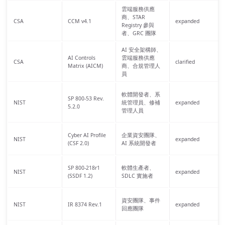
雲端服務供應
商、STAR
CSA
CCM v4.1
expanded
Registry 參與
者、GRC 團隊
AI 安全架構師、
AI Controls
雲端服務供應
CSA
clarified
Matrix (AICM)
商、合規管理人
員
軟體開發者、系
SP 800-53 Rev.
NIST
統管理員、修補
expanded
5.2.0
管理人員
Cyber AI Profile
企業資安團隊、
NIST
expanded
(CSF 2.0)
AI 系統開發者
SP 800-218r1
軟體生產者、
NIST
expanded
(SSDF 1.2)
SDLC 實施者
資安團隊、事件
NIST
IR 8374 Rev.1
expanded
回應團隊