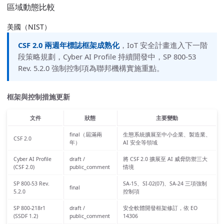
區域動態比較
美國（NIST）
CSF 2.0 兩週年標誌框架成熟化
，IoT 安全計畫進入下一階
段策略規劃，Cyber AI Profile 持續開發中，SP 800-53
Rev. 5.2.0 強制控制項為聯邦機構實施重點。
框架與控制措施更新
文件
狀態
主要變動
final（屆滿兩
生態系統擴展至中小企業、製造業、
CSF 2.0
年）
AI 安全等領域
Cyber AI Profile
draft /
將 CSF 2.0 擴展至 AI 威脅防禦三大
(CSF 2.0)
public_comment
情境
SP 800-53 Rev.
SA-15、SI-02(07)、SA-24 三項強制
final
5.2.0
控制項
SP 800-218r1
draft /
安全軟體開發框架修訂，依 EO
(SSDF 1.2)
public_comment
14306