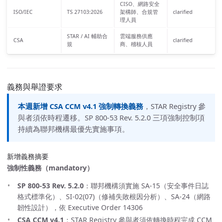
CISO、網路安全
ISO/IEC
TS 27103:2026
架構師、合規管
clarified
理人員
STAR / AI 輔助合
雲端服務供應
CSA
clarified
規
商、稽核人員
義務與舉證要求
本週新增 CSA CCM v4.1 強制轉換義務
，STAR Registry 參
與者須依時程遷移。SP 800-53 Rev. 5.2.0 三項強制控制項
持續為聯邦機構最優先實施事項。
新增義務摘要
強制性義務（mandatory）
SP 800-53 Rev. 5.2.0
：聯邦機構須實施 SA-15（安全事件日誌
格式標準化）、SI-02(07)（修補失敗根因分析）、SA-24（網路
韌性設計），依 Executive Order 14306
CSA CCM v4.1
：STAR Registry 參與者須依轉換時程完成 CCM