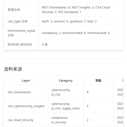
NIST Frameworks: 8, NIST Insights: 5, CSA Cloud
來源分布
Security: 2, ISO Standards: 1
rule_type 分布
draft: 3, revision: 4, guidance: 7, final: 2
enforcement_signal
mandatory: 2, recommended: 8, informational: 6
分布
REVIEW_NEEDED
0 筆
資料來源
Layer
Category
筆數
時
cybersecurity,
2025-0
nist_frameworks
8
ai_risk
2025-1
cybersecurity,
2024-0
nist_cybersecurity_insights
5
ai_risk, supply_chain
2026-0
compliance,
2026-0
csa_cloud_security
2
ai_security
2026-0