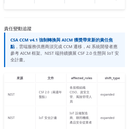
責任變動追蹤
CSA CCM v4.1 強制轉換與 AICM 獲獎帶來新的責任焦
點
，雲端服務供應商須完成 CCM 遷移，AI 系統開發者應
參考 AICM 框架。NIST 端持續擴展 CSF 2.0 生態與 IoT 安
全計畫。
來源
文件
affected_roles
shift_type
各規模組織
CSF 2.0（兩週年
CISO、資安主
NIST
expanded
盤點）
管、風險管理人
員
IoT 設備製造
NIST
IoT 安全計畫
商、聯邦機構、
expanded
產品安全從業者