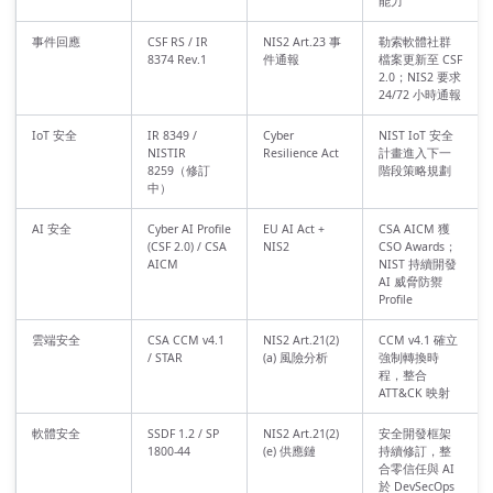
能力
事件回應
CSF RS / IR
NIS2 Art.23 事
勒索軟體社群
8374 Rev.1
件通報
檔案更新至 CSF
2.0；NIS2 要求
24/72 小時通報
IoT 安全
IR 8349 /
Cyber
NIST IoT 安全
NISTIR
Resilience Act
計畫進入下一
8259（修訂
階段策略規劃
中）
AI 安全
Cyber AI Profile
EU AI Act +
CSA AICM 獲
(CSF 2.0) / CSA
NIS2
CSO Awards；
AICM
NIST 持續開發
AI 威脅防禦
Profile
雲端安全
CSA CCM v4.1
NIS2 Art.21(2)
CCM v4.1 確立
/ STAR
(a) 風險分析
強制轉換時
程，整合
ATT&CK 映射
軟體安全
SSDF 1.2 / SP
NIS2 Art.21(2)
安全開發框架
1800-44
(e) 供應鏈
持續修訂，整
合零信任與 AI
於 DevSecOps