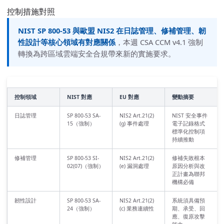
控制措施對照
NIST SP 800-53 與歐盟 NIS2 在日誌管理、修補管理、韌
性設計等核心領域有對應關係
，本週 CSA CCM v4.1 強制
轉換為跨區域雲端安全合規帶來新的實施要求。
控制領域
NIST 對應
EU 對應
變動摘要
日誌管理
SP 800-53 SA-
NIS2 Art.21(2)
NIST 安全事件
15（強制）
(g) 事件處理
電子記錄格式
標準化控制項
持續推動
修補管理
SP 800-53 SI-
NIS2 Art.21(2)
修補失敗根本
02(07)（強制）
(e) 漏洞處理
原因分析與改
正計畫為聯邦
機構必備
韌性設計
SP 800-53 SA-
NIS2 Art.21(2)
系統須具備預
24（強制）
(c) 業務連續性
期、承受、回
應、復原攻擊