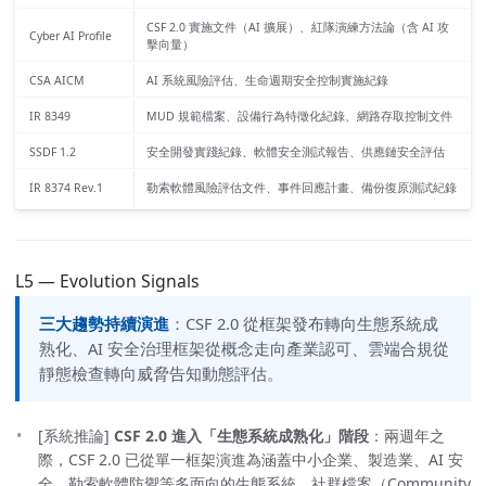
CSF 2.0 實施文件（AI 擴展）、紅隊演練方法論（含 AI 攻
Cyber AI Profile
擊向量）
CSA AICM
AI 系統風險評估、生命週期安全控制實施紀錄
IR 8349
MUD 規範檔案、設備行為特徵化紀錄、網路存取控制文件
SSDF 1.2
安全開發實踐紀錄、軟體安全測試報告、供應鏈安全評估
IR 8374 Rev.1
勒索軟體風險評估文件、事件回應計畫、備份復原測試紀錄
L5 — Evolution Signals
三大趨勢持續演進
：CSF 2.0 從框架發布轉向生態系統成
熟化、AI 安全治理框架從概念走向產業認可、雲端合規從
靜態檢查轉向威脅告知動態評估。
[系統推論]
CSF 2.0 進入「生態系統成熟化」階段
：兩週年之
際，CSF 2.0 已從單一框架演進為涵蓋中小企業、製造業、AI 安
全、勒索軟體防禦等多面向的生態系統。社群檔案（Community