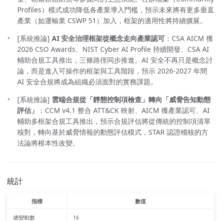
Profiles）模式成功降低各產業導入門檻，預示未來將有更多垂直
產業（如運輸業 CSWP 51）加入，框架的適用性將持續擴展。
[系統推論]
AI 安全治理框架從概念走向產業認可
：CSA AICM 獲
2026 CSO Awards、NIST Cyber AI Profile 持續開發、CSA AI
輔助合規工具推出，三條路徑同步推進。AI 安全不再只是概念討
論，而是進入可操作的框架與工具階段，預示 2026-2027 年間
AI 安全合規將成為組織必須面對的實務課題。
[系統推論]
雲端合規從「靜態控制項檢查」轉向「威脅告知動態
評估」
：CCM v4.1 整合 ATT&CK 映射、AICM 獲產業認可、AI
輔助多框架合規工具推出，預示合規評估將從傳統的控制項清單
核對，轉向基於威脅情報的動態評估模式，STAR 認證稽核的方
法論將根本性改變。
統計
指標
數值
總變動數
16