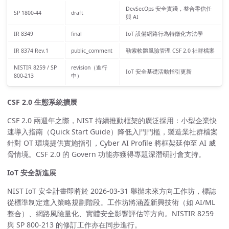
DevSecOps 安全實踐，整合零信任
SP 1800-44
draft
與 AI
IR 8349
final
IoT 設備網路行為特徵化方法學
IR 8374 Rev.1
public_comment
勒索軟體風險管理 CSF 2.0 社群檔案
NISTIR 8259 / SP
revision（進行
IoT 安全基礎活動指引更新
800-213
中）
CSF 2.0 生態系統擴展
CSF 2.0 兩週年之際，NIST 持續推動框架的廣泛採用：小型企業快
速導入指南（Quick Start Guide）降低入門門檻，製造業社群檔案
針對 OT 環境提供實施指引，Cyber AI Profile 將框架延伸至 AI 威
脅情境。CSF 2.0 的 Govern 功能亦獲得專題深潛研討會支持。
IoT 安全新進展
NIST IoT 安全計畫即將於 2026-03-31 舉辦未來方向工作坊，標誌
從標準制定進入策略規劃階段。工作坊將涵蓋新興技術（如 AI/ML
整合）、網路風險量化、實體安全影響評估等方向。NISTIR 8259
與 SP 800-213 的修訂工作亦在同步進行。