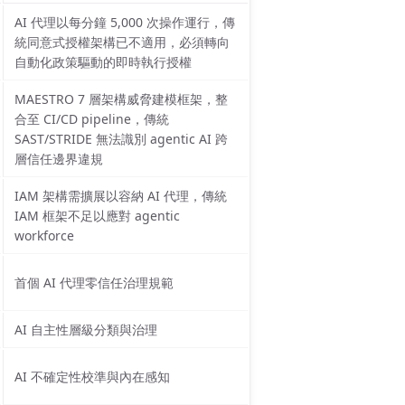
AI 代理以每分鐘 5,000 次操作運行，傳
統同意式授權架構已不適用，必須轉向
自動化政策驅動的即時執行授權
MAESTRO 7 層架構威脅建模框架，整
合至 CI/CD pipeline，傳統
SAST/STRIDE 無法識別 agentic AI 跨
層信任邊界違規
IAM 架構需擴展以容納 AI 代理，傳統
IAM 框架不足以應對 agentic
workforce
首個 AI 代理零信任治理規範
AI 自主性層級分類與治理
AI 不確定性校準與內在感知