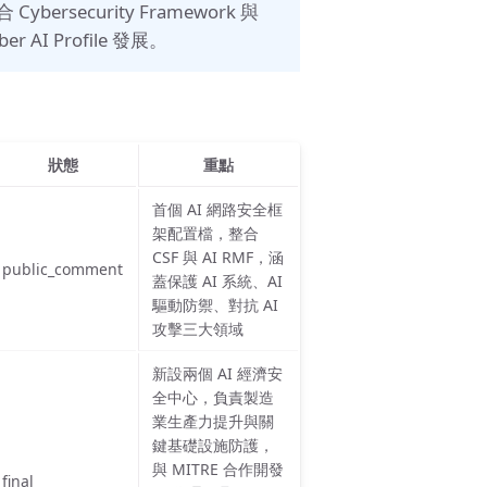
ybersecurity Framework 與
AI Profile 發展。
狀態
重點
首個 AI 網路安全框
架配置檔，整合
CSF 與 AI RMF，涵
public_comment
蓋保護 AI 系統、AI
驅動防禦、對抗 AI
攻擊三大領域
新設兩個 AI 經濟安
全中心，負責製造
業生產力提升與關
鍵基礎設施防護，
與 MITRE 合作開發
final