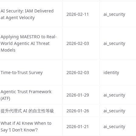
AI Security: IAM Delivered
2026-02-11
ai_security
at Agent Velocity
Applying MAESTRO to Real-
World Agentic AI Threat
2026-02-03
ai_security
Models
Time-to-Trust Survey
2026-02-03
identity
Agentic Trust Framework
2026-01-29
ai_security
(ATF)
提升代理式 AI 的自主性等級
2026-01-26
ai_security
What if AI Knew When to
2026-01-21
ai_security
Say ‘I Don’t Know’?