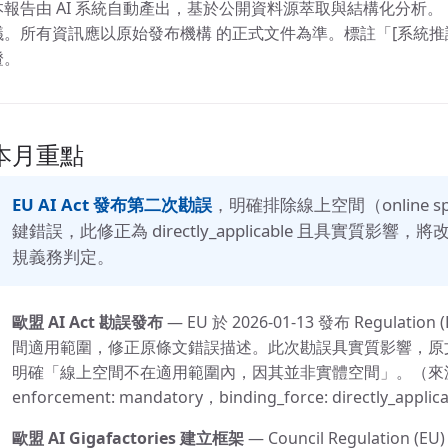
本報告由 AI 系統自動產出，基於公開資料源萃取與結構化分析
議。所有資訊應以原始發布機構 的正式文件為準。標註「[系統推
證。
本月重點
EU AI Act 發布第二次勘誤
，明確排除線上空間（online 
鍵錯誤，此修正為 directly_applicable 且具實質影響
規義務判定。
歐盟 AI Act 勘誤發布
— EU 於 2026-01-13 發布 Regulati
間適用範圍，修正原條文錯誤描述。此次勘誤具實質影響，原
明確「線上空間不在適用範圍內，因其並非實體空間」。（來源：EU，r
enforcement: mandatory，binding_force: directly_applic
歐盟 AI Gigafactories 建立框架
— Council Regulation (EU