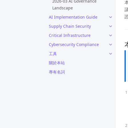
2026-03 AI Governance
Landscape
AI Implementation Guide
Supply Chain Security
Critical Infrastructure
Cybersecurity Compliance
工具
關於本站
專有名詞