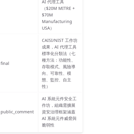
AI 代理工具
（$20M MITRE +
$70M
Manufacturing
USA）
CAISI/NIST 工作坊
成果，AI 代理工具
標準化分類法（七
種方法：功能性、
final
存取模式、風險導
向、可靠性、模
態、監控、自主
性）
AI 系統元件安全工
作坊，組織需擴展
public_comment
資安治理框架涵蓋
AI 系統元件威脅與
脆弱性