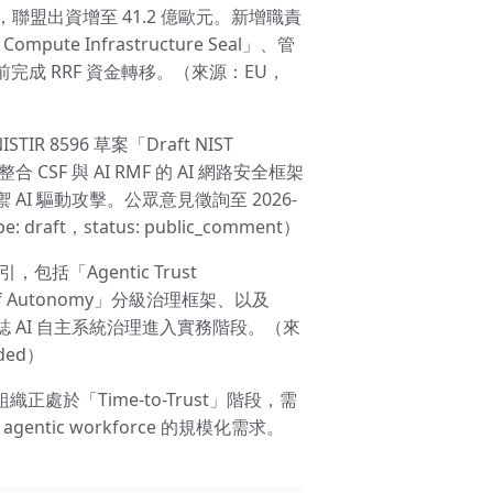
基礎設施，聯盟出資增至 41.2 億歐元。新增職責
ompute Infrastructure Seal」、管
 前完成 RRF 資金轉移。（來源：EU，
ISTIR 8596 草案「Draft NIST
，為首個整合 CSF 與 AI RMF 的 AI 網路安全框架
 AI 驅動攻擊。公眾意見徵詢至 2026-
raft，status: public_comment）
引，包括「Agentic Trust
ls of Autonomy」分級治理框架、以及
證明機制，標誌 AI 自主系統治理進入實務階段。（來
nded）
查顯示組織正處於「Time-to-Trust」階段，需
entic workforce 的規模化需求。