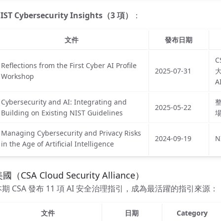
IST Cybersecurity Insights（3 項）
：
文件
發布日期
C
Reflections from the First Cyber AI Profile
2025-07-31
大
Workshop
A
Cybersecurity and AI: Integrating and
整
2025-05-22
Building on Existing NIST Guidelines
Managing Cybersecurity and Privacy Risks
2024-09-19
N
in the Age of Artificial Intelligence
國（CSA Cloud Security Alliance）
本期 CSA 發布 11 項 AI 安全治理指引，成為最活躍的指引來源：
文件
日期
Category